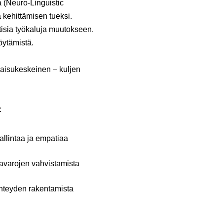
a (Neuro-Linguistic
 kehittämisen tueksi.
ttisia työkaluja muutokseen.
öytämistä.
kaisukeskeinen – kuljen
:
allintaa ja empatiaa
avarojen vahvistamista
yhteyden rakentamista