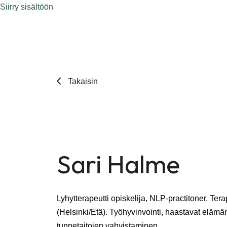
Siirry sisältöön
Takaisin
Sari Halme
Lyhytterapeutti opiskelija, NLP-practitoner. Tera
(Helsinki/Etä). Työhyvinvointi, haastavat eläm
tunnetaitojen vahvistaminen.