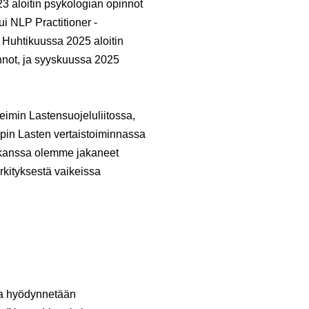
3 aloitin psykologian opinnot
ui NLP Practitioner -
. Huhtikuussa 2025 aloitin
nnot, ja syyskuussa 2025
imin Lastensuojeluliitossa,
mpin Lasten vertaistoiminnassa
 kanssa olemme jakaneet
kityksestä vaikeissa
issa hyödynnetään