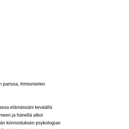
an parissa, ihmismielen
massa elämässäni keväällä
meen ja hänellä alkoi
vän kiinnostuksen psykologian