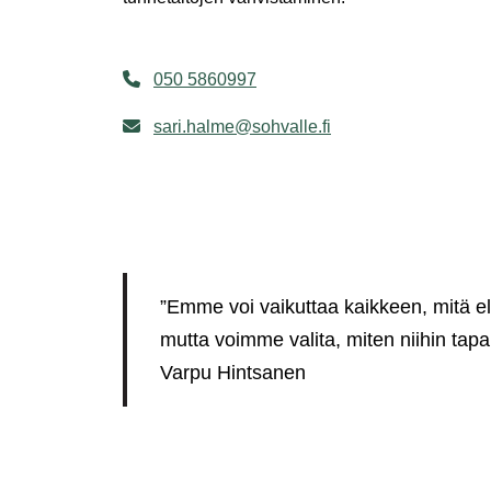
050 5860997
sari.halme@sohvalle.fi
”Emme voi vaikuttaa kaikkeen, mitä
mutta voimme valita, miten niihin ta
Varpu Hintsanen