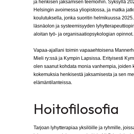
ja henkisen jaksamisen teemoihin. Syksyllä 202
Helsingin avoimessa yliopistossa, ja matka jatk
koulutuksella, jonka suoritin helmikuussa 2025
läsnäolon ja systeemisyyden lyhytterapeuttiopi
aloitan työ- ja organisaatiopsykologian opinnot.
Vapaa-ajallani toimin vapaaehtoisena Mannerhe
Mieli ry:ssä ja Kympin Lapsissa. Erityisesti Ky
olen saanut kohdata monia vanhempia, joiden
kokemuksia henkisestä jaksamisesta ja sen mer
elämäntilanteissa.
Hoitofilosofia
Tarjoan lyhytterapiaa yksilöille ja ryhmille, jo