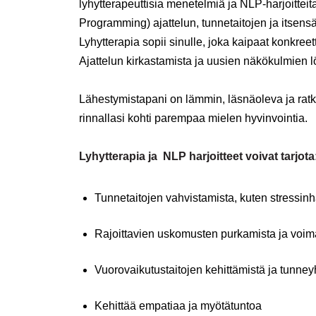
lyhytterapeuttisia menetelmiä ja NLP-harjoitteit
Programming) ajattelun, tunnetaitojen ja itsensä
Lyhytterapia sopii sinulle, joka kaipaat konkree
Ajattelun kirkastamista ja uusien näkökulmien l
Lähestymistapani on lämmin, läsnäoleva ja rat
rinnallasi kohti parempaa mielen hyvinvointia.
Lyhytterapia ja NLP harjoitteet voivat tarjota
Tunnetaitojen vahvistamista, kuten stressinh
Rajoittavien uskomusten purkamista ja voim
Vuorovaikutustaitojen kehittämistä ja tunne
Kehittää empatiaa ja myötätuntoa