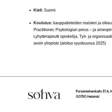
Kieli:
Suomi
Koulutus:
kauppatieteiden maisteri ja oikeu
Practitioner, Psykologian perus – ja aineopin
Lyhytterapeutti opiskelija, Työ- ja organisaa
avoin yliopisto (aloitus syyskuussa 2025)
Pursimiehenkatu 31 A, M
00150 Helsinki