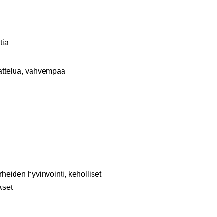
tia
jattelua, vahvempaa
heiden hyvinvointi, keholliset
kset