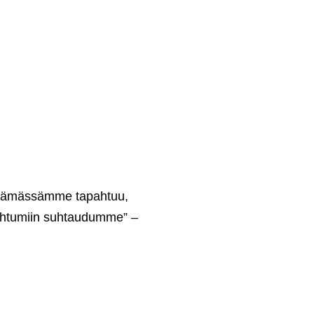
 elämässämme tapahtuu,
pahtumiin suhtaudumme” –