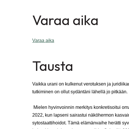
Varaa aika
Varaa aika
Tausta
Vaikka urani on kulkenut verotuksen ja juridiik
tutkiminen on ollut sydäntäni lähellä jo pitkään.
Mielen hyvinvoinnin merkitys konkretisoitui o
2022, kun lapseni sairastui näköhermon kasvai
sytostaattihoidot. Tämä elämänvaihe herätti sy