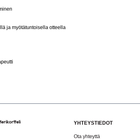
aminen
lä ja myötätuntoisella otteella
peutti
erikortteli
YHTEYSTIEDOT
Ota yhteyttä