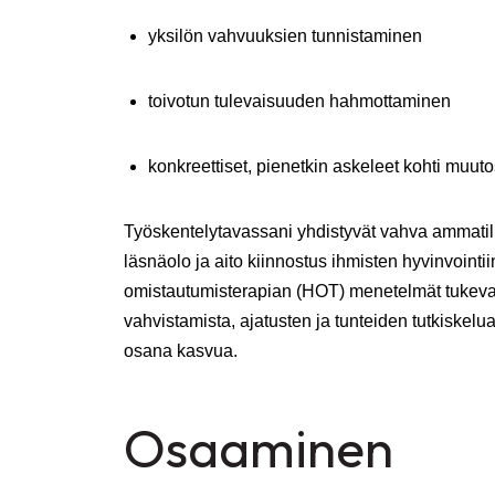
yksilön vahvuuksien tunnistaminen
toivotun tulevaisuuden hahmottaminen
konkreettiset, pienetkin askeleet kohti muuto
Työskentelytavassani yhdistyvät vahva ammati
läsnäolo ja aito kiinnostus ihmisten hyvinvointi
omistautumisterapian (HOT) menetelmät tukevat
vahvistamista, ajatusten ja tunteiden tutkiskel
osana kasvua.
Osaaminen