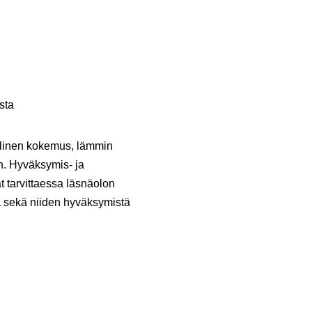
sta
llinen kokemus, lämmin
in. Hyväksymis- ja
 tarvittaessa läsnäolon
ua sekä niiden hyväksymistä