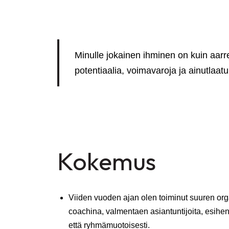
Minulle jokainen ihminen on kuin aar
potentiaalia, voimavaroja ja ainutlaa
Kokemus
Viiden vuoden ajan olen toiminut suuren org
coachina, valmentaen asiantuntijoita, esihenk
että ryhmämuotoisesti.