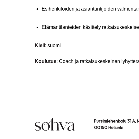
Esihenkilöiden ja asiantuntijoiden valment
Elämäntilanteiden käsittely ratkaisukeskeisel
Kieli
: suomi
Koulutus
: Coach ja ratkaisukeskeinen lyhyttera
Pursimiehenkatu 31 A, M
00150 Helsinki