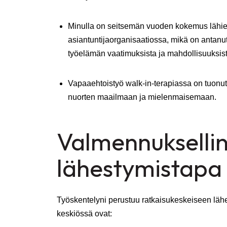
Minulla on seitsemän vuoden kokemus lähie
asiantuntijaorganisaatiossa, mikä on anta
työelämän vaatimuksista ja mahdollisuuksist
Vapaaehtoistyö walk-in-terapiassa on tuon
nuorten maailmaan ja mielenmaisemaan.
Valmennukselli
lähestymistapa
Työskentelyni perustuu ratkaisukeskeiseen läh
keskiössä ovat: