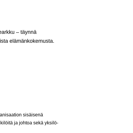
rearkku – täynnä
tuista elämänkokemusta.
anisaation sisäisenä
ilöitä ja johtoa sekä yksilö-