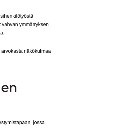
sihenkilötyöstä
nut vahvan ymmärryksen
a.
ut arvokasta näkökulmaa
nen
estymistapaan, jossa